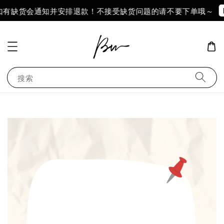
Follow
缺货会通知并安排退款！不接受缺货问题的请不要下单哦～
搜索