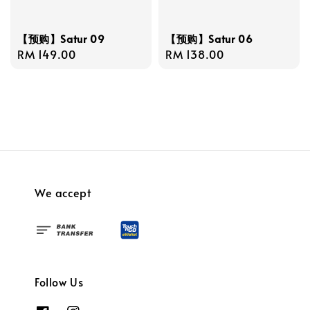
【预购】Satur 09
【预购】Satur 06
Regular
RM 149.00
Regular
RM 138.00
price
price
We accept
Follow Us