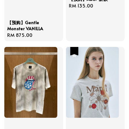
Regular
RM 135.00
price
【预购】Gentle
Monster VANILLA
Regular
RM 875.00
price
热卖