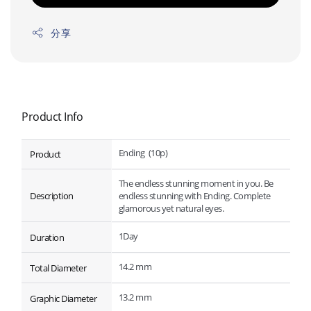
分享
Product Info
Ending (10p)
Product
The endless stunning moment in you. Be
Description
endless stunning with Ending. Complete
glamorous yet natural eyes.
1Day
Duration
14.2 mm
Total Diameter
13.2 mm
Graphic Diameter