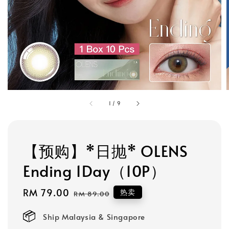
1
/
9
【预购】*日抛* OLENS
Ending 1Day（10P）
Sale
RM 79.00
Regular
热卖
RM 89.00
price
price
Ship Malaysia & Singapore