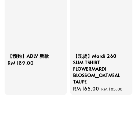
【预购】ADLV 新款
【现货】Mardi 260
SLIM TSHIRT
Regular
RM 189.00
FLOWERMARDI
price
BLOSSOM_OATMEAL
TAUPE
Sale
RM 165.00
Regular
RM 185.00
price
price