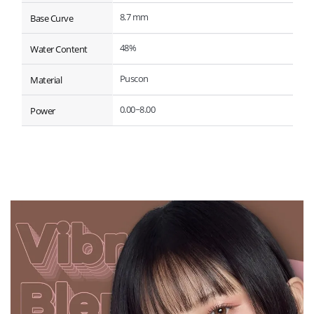
8.7 mm
Base Curve
48%
Water Content
Puscon
Material
0.00~8.00
Power