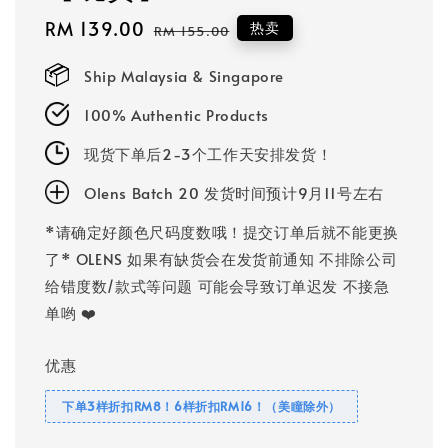
Sale
RM 139.00
Regular
热卖
RM 155.00
price
price
Ship Malaysia & Singapore
100% Authentic Products
现货下单后2-3个工作天安排发货！
Olens Batch 20 发货时间预计9月11号左右
*请确定好颜色尺码度数哦！提交订单后就不能更换
了* OLENS 如果有缺货会在发货前通知 不排除公司
给错度数/款式等问题 可能会导致订单迟发 不接急
单哟 ❤️
优惠
下单3样折扣RM8！6样折扣RM16！（美瞳除外）