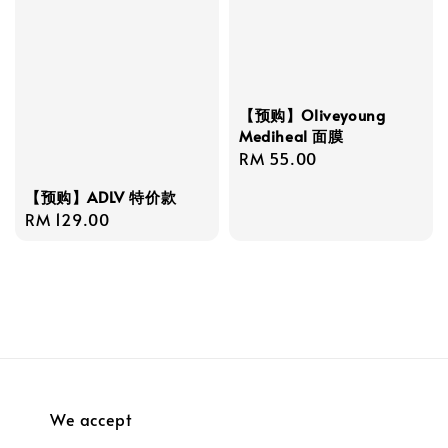
【预购】Oliveyoung
Mediheal 面膜
Regular
RM 55.00
price
【预购】ADLV 特价款
Regular
RM 129.00
price
We accept