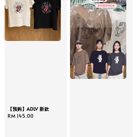
【预购】ADLV 新款
Regular
RM 145.00
price