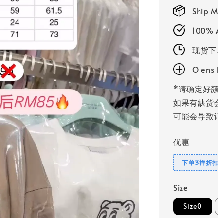
price
Ship M
100% A
现货下
Olen
*请确定好颜
如果有缺货
可能会导致订
优惠
下单3样折扣
Size
Size0