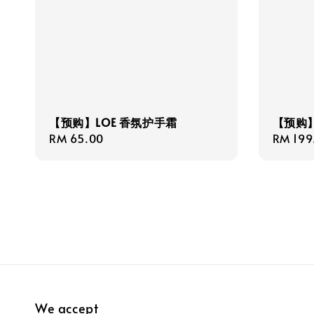
【预购】LOE 香氛护手霜
【预购】S
Regular
RM 65.00
Regula
RM 199
price
price
We accept