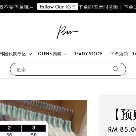
Follow Our IG !!
要下单哦～
下单即表示同意哟！下单之前
韩国代购专区
OLENS 美瞳
READY STOCK
下单须知！Term
搜索
【预
Regular
RM 85.0