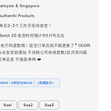
alaysia & Singapore
uthentic Products
单后2-3个工作天安排发货！
s Batch 20 发货时间预计9月11号左右
色尺码度数哦！提交订单后就不能更换了* OLENS
会在发货前通知 不排除公司给错度数/款式等问题
单迟发 不接急单哟 ❤️
RM8！6样折扣RM16！（美瞳除外）
Size1
Size2
Size3