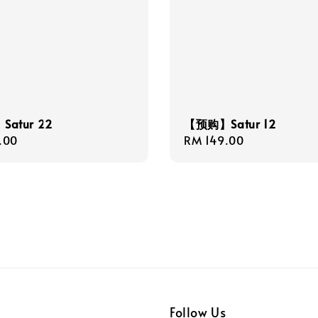
atur 22
【预购】Satur 12
r
.00
Regular
RM 149.00
price
Follow Us