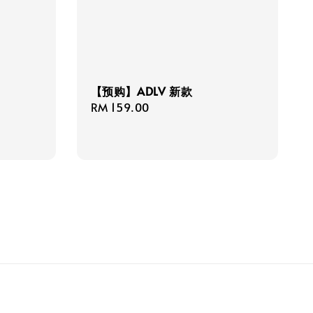
【预购】ADLV 新款
Regular
RM 159.00
price