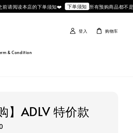
下单须知
请阅读本店的下单须知❤️
所有预购商品都不是10
登入
购物车
 & Condition
购】ADLV 特价款
0