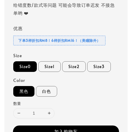
给错度数/款式等问题 可能会导致订单迟发 不接急
单哟 ❤️
优惠
下单3样折扣RM8！6样折扣RM16！（美瞳除外）
Size
Size0
Size1
Size2
Size3
Color
黑色
白色
数量
加入购物车