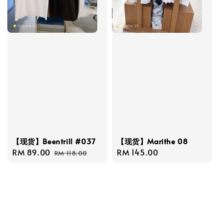
【现货】Beentrill #037
【现货】Marithe 08
Sale
RM 89.00
Regular
Regular
RM 145.00
RM 118.00
price
price
price