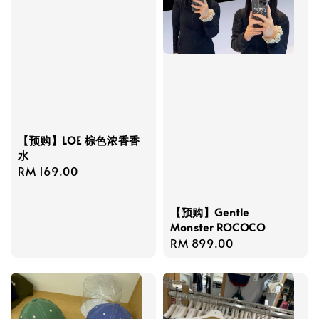
【预购】LOE 棕色浓香香
水
Regular
RM 169.00
price
【预购】Gentle
Monster ROCOCO
Regular
RM 899.00
price