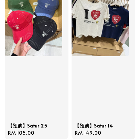
【预购】Satur 25
【预购】Satur 14
Regular
RM 105.00
Regular
RM 149.00