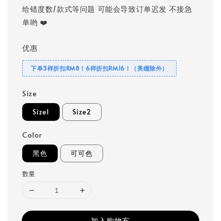
给错度数/款式等问题 可能会导致订单迟发 不接急
单哟 ❤️
优惠
下单3样折扣RM8！6样折扣RM16！（美瞳除外）
Size
Size1
Size2
Color
黑色
可可色
数量
加入购物车