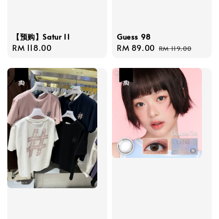
【预购】Satur 11
Guess 98
Regular
RM 118.00
Sale
RM 89.00
Regular
RM 119.00
price
price
price
热卖
热卖