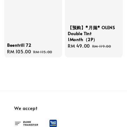
【预购】*月抛* OLENS
Double Tint
1Month（2P）
Beentrill 72
Sale
RM 49.00
Regular
RM 119.00
Sale
RM 105.00
Regular
RM 115.00
price
price
price
price
We accept