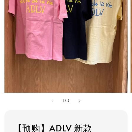
1
/
5
【预购】ADLV 新款