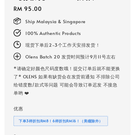
Regular
RM 95.00
price
Ship Malaysia & Singapore
100% Authentic Products
现货下单后2-3个工作天安排发货！
Olens Batch 20 发货时间预计9月11号左右
*请确定好颜色尺码度数哦！提交订单后就不能更换
了* OLENS 如果有缺货会在发货前通知 不排除公司
给错度数/款式等问题 可能会导致订单迟发 不接急
单哟 ❤️
优惠
下单3样折扣RM8！6样折扣RM16！（美瞳除外）