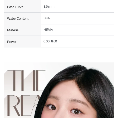
8.6 mm
Base Curve
38%
Water Content
HEMA
Material
0.00~8.00
Power