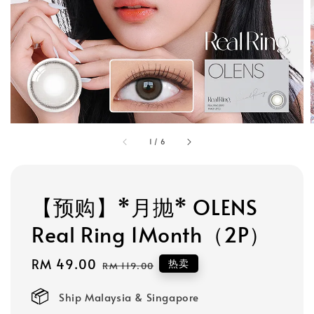
1
/
6
【预购】*月抛* OLENS
Real Ring 1Month（2P）
Sale
RM 49.00
Regular
热卖
RM 119.00
price
price
Ship Malaysia & Singapore