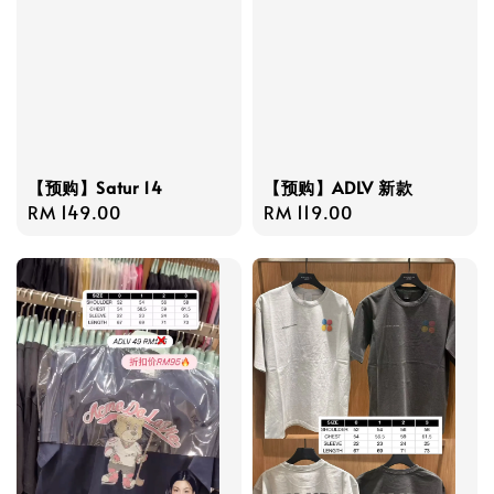
【预购】Satur 14
【预购】ADLV 新款
Regular
RM 149.00
Regular
RM 119.00
price
price