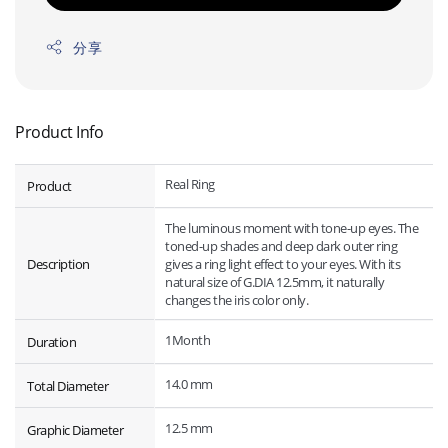
分享
Product Info
Real Ring
Product
The luminous moment with tone-up eyes. The
toned-up shades and deep dark outer ring
Description
gives a ring light effect to your eyes. With its
natural size of G.DIA 12.5mm, it naturally
changes the iris color only.
1Month
Duration
14.0 mm
Total Diameter
12.5 mm
Graphic Diameter