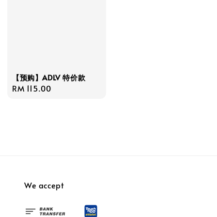
【预购】ADLV 特价款
Regular
RM 115.00
price
We accept