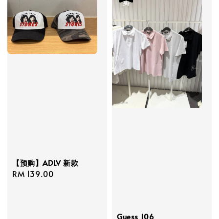
【预购】ADLV 新款
Regular
RM 139.00
price
Guess 106