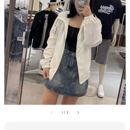
1
/
2