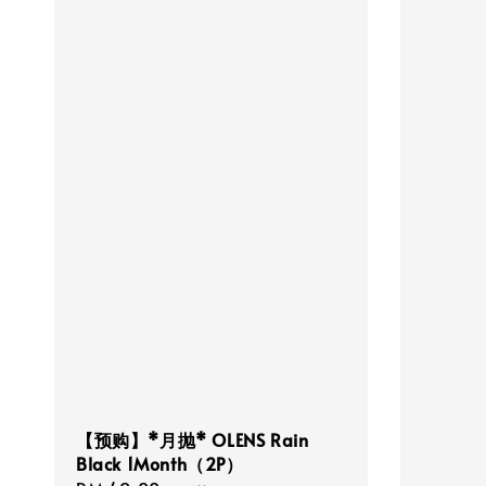
【预购】*月抛* OLENS Rain
Black 1Month（2P）