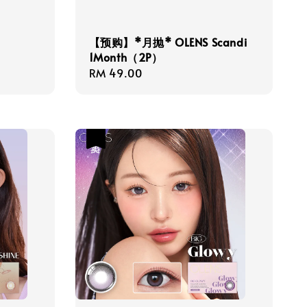
【预购】*月抛* OLENS Scandi
1Month（2P）
Regular
RM 49.00
price
热卖