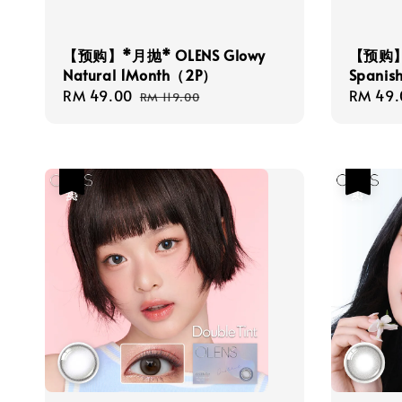
【预购】*月抛* OLENS Glowy
【预购】
Natural 1Month（2P）
Spanis
Sale
RM 49.00
Regular
Sale
RM 49.
RM 119.00
price
price
price
热卖
热卖