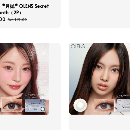
月抛* OLENS Secret
Month（2P）
00
Regular
RM 119.00
price