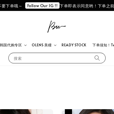
Follow Our IG !!
单哦～
下单即表示同意哟！下单之前请阅读
韩国代购专区
OLENS 美瞳
READY STOCK
下单须知！Term
搜索
热卖