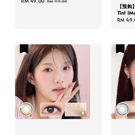
Sale
RM 49.00
Regular
RM 119.00
【预购】*
price
price
Tint 1
Sale
RM 49.
price
热卖
热卖