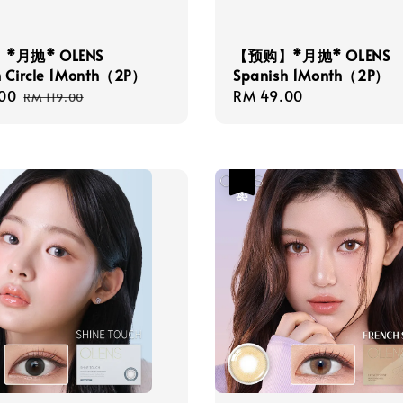
*月抛* OLENS
【预购】*月抛* OLENS
h Circle 1Month（2P）
Spanish 1Month（2P）
00
Regular
Regular
RM 49.00
RM 119.00
price
price
热卖