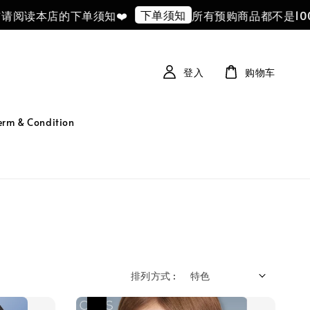
下单须知
本店的下单须知❤️
所有预购商品都不是100%
登入
购物车
 & Condition
排列方式 :
热卖