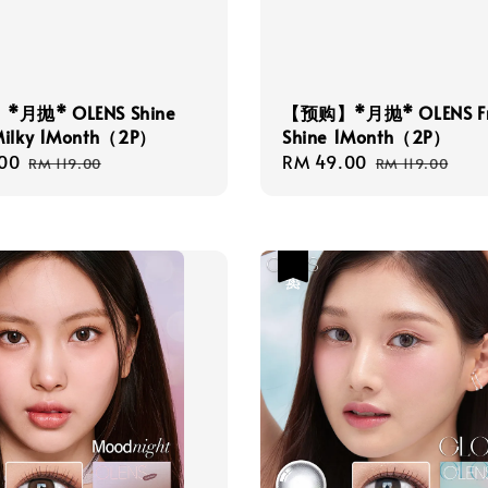
月抛* OLENS Shine
【预购】*月抛* OLENS Fr
Milky 1Month（2P）
Shine 1Month（2P）
00
Regular
Sale
RM 49.00
Regular
RM 119.00
RM 119.00
price
price
price
热卖