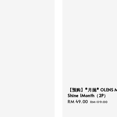
【预购】*月抛* OLENS M
Shine 1Month（2P）
Sale
RM 49.00
Regular
RM 119.00
price
price