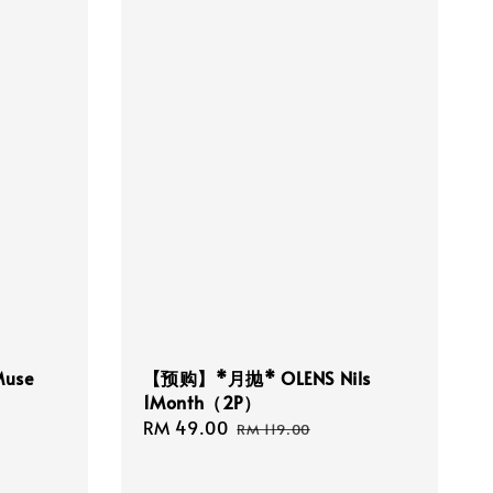
use
【预购】*月抛* OLENS Nils
1Month（2P）
Sale
RM 49.00
Regular
RM 119.00
price
price