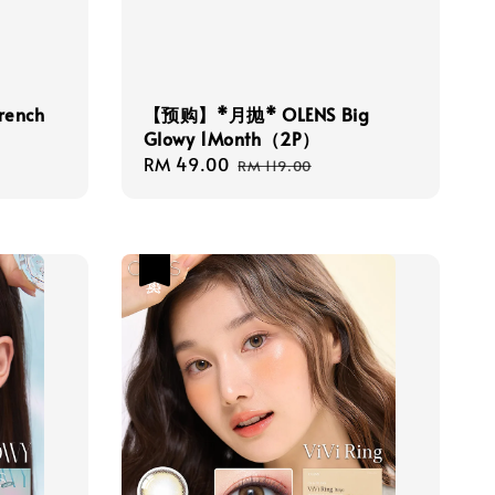
ench
【预购】*月抛* OLENS Big
Glowy 1Month（2P）
Sale
RM 49.00
Regular
RM 119.00
price
price
热卖