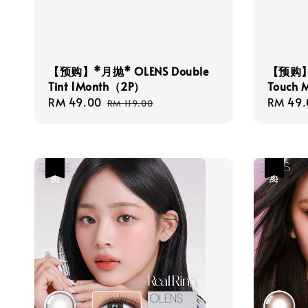
【预购】*月抛* OLENS Double
【预购】*
Tint 1Month（2P）
Touch 
Sale
RM 49.00
Regular
Sale
RM 49.
RM 119.00
price
price
price
热卖
热卖