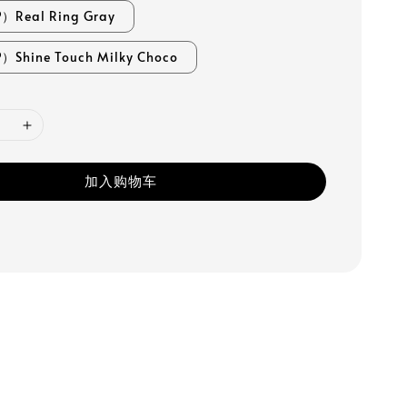
Real Ring Gray
Shine Touch Milky Choco
加入购物车