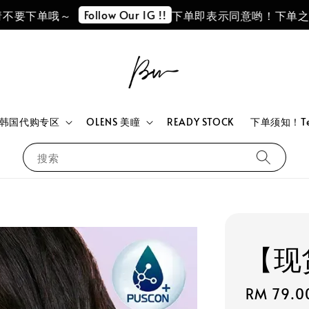
Follow Our IG !!
下单哦～
下单即表示同意哟！下单之前请阅
韩国代购专区
OLENS 美瞳
READY STOCK
下单须知！Term
搜索
【现
Regular
RM 79.0