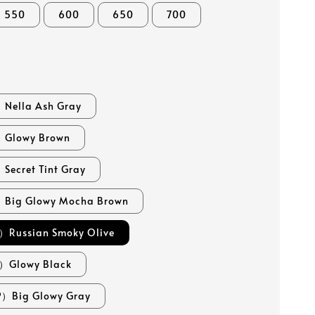
550
600
650
700
ella Ash Gray
lowy Brown
cret Tint Gray
ig Glowy Mocha Brown
Russian Smoky Olive
Glowy Black
Big Glowy Gray