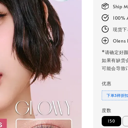
price
Ship M
100% A
现货下
Olen
*请确定好颜
如果有缺货
可能会导致订
优惠
下单3样折扣
度数
150