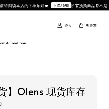
下单须知
读本店的下单须知❤️
所有预购商品都不是100
登入
购物车
 & Condition
货】Olens 现货库存
0