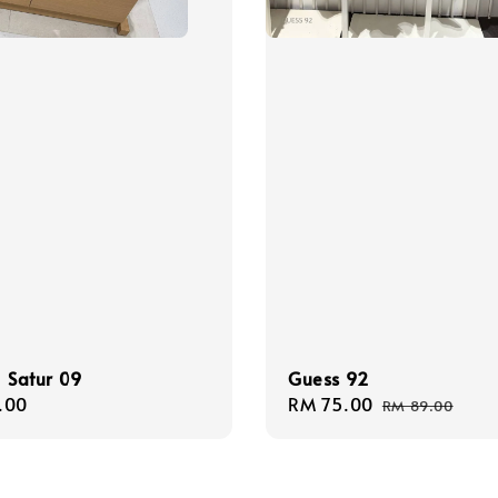
atur 09
Guess 92
r
.00
Sale
RM 75.00
Regular
RM 89.00
price
price