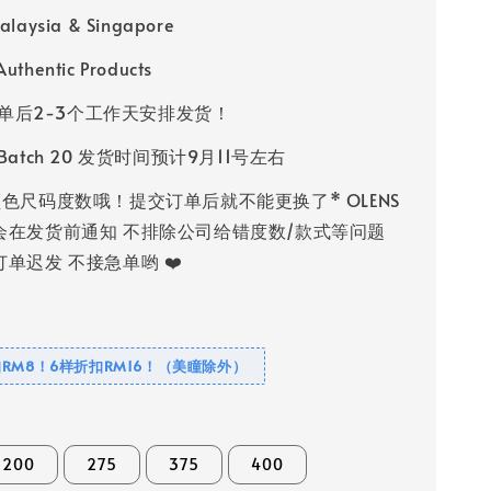
alaysia & Singapore
uthentic Products
单后2-3个工作天安排发货！
s Batch 20 发货时间预计9月11号左右
色尺码度数哦！提交订单后就不能更换了* OLENS
会在发货前通知 不排除公司给错度数/款式等问题
单迟发 不接急单哟 ❤️
RM8！6样折扣RM16！（美瞳除外）
200
275
375
400